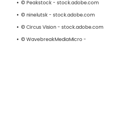
© Peakstock - stock.adobe.com
© ninelutsk - stock.adobe.com
© Circus Vision - stock.adobe.com
© WavebreakMediaMicro -
stock.adobe.com
© JMarques - stock.adobe.com
© Kzenon - stock.adobe.com
© Dusko - stock.adobe.com
© Liudmila - stock.adobe.com
© Liudmila - stock.adobe.com
© Peakstock - stock.adobe.com
© Peakstock - stock.adobe.com